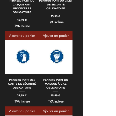
Panneau PORT DU
Panneau PORT DU GILET
CASQUE ANTI
DE SÉCURITÉ
PROJECTILES
OBLIGATOIRE
OBLIGATOIRE
Prix
15,59 €
Prix
15,59 €
TVA Incluse
TVA Incluse
Ajouter au panier
Ajouter au panier
Panneau PORT DES
Panneau PORT DU
GANTS DE SÉCURITÉ
MASQUE À GAZ
OBLIGATOIRE
OBLIGATOIRE
Prix
Prix
15,59 €
15,59 €
TVA Incluse
TVA Incluse
Ajouter au panier
Ajouter au panier