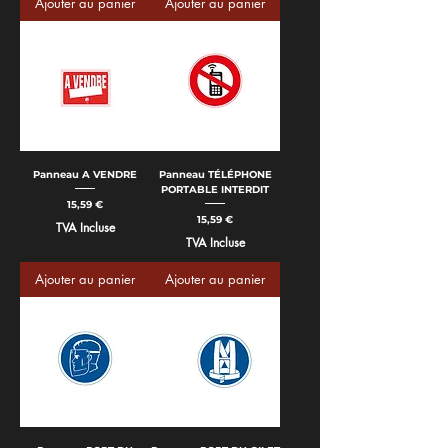
Ajouter au panier
Ajouter au panier
Panneau A VENDRE
Panneau TÉLÉPHONE
PORTABLE INTERDIT
Prix
15,59 €
Prix
15,59 €
TVA Incluse
TVA Incluse
Ajouter au panier
Ajouter au panier