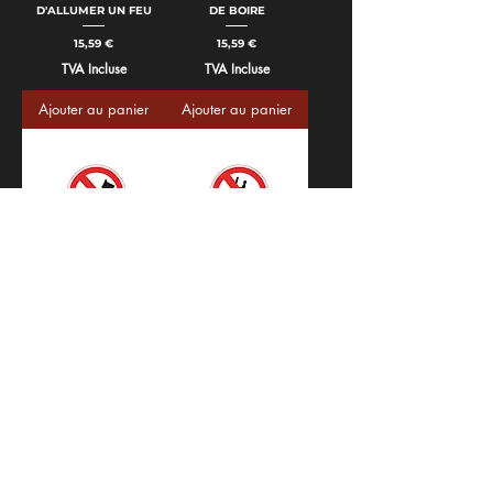
D'ALLUMER UN FEU
DE BOIRE
Prix
Prix
15,59 €
15,59 €
TVA Incluse
TVA Incluse
Ajouter au panier
Ajouter au panier
Panneau INTERDICTION
Panneau INTERDICTION
AUX CHIENS
DE CHARIOT
ÉLÉVATEUR
Prix
15,59 €
Prix
15,59 €
TVA Incluse
TVA Incluse
Ajouter au panier
Ajouter au panier