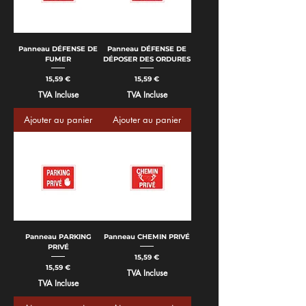
Panneau DÉFENSE DE
Panneau DÉFENSE DE
FUMER
DÉPOSER DES ORDURES
Prix
Prix
15,59 €
15,59 €
TVA Incluse
TVA Incluse
Ajouter au panier
Ajouter au panier
Panneau PARKING
Panneau CHEMIN PRIVÉ
PRIVÉ
Prix
15,59 €
Prix
15,59 €
TVA Incluse
TVA Incluse