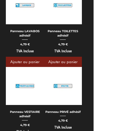
Panneau LAVABOS
Panneau TOILETTES
adhésif
adhésif
Prix
Prix
4,79 €
4,79 €
TVA Incluse
TVA Incluse
Ajouter au panier
Ajouter au panier
Panneau VESTIAIRE
Panneau PRIVÉ adhésif
adhésif
Prix
4,79 €
Prix
4,79 €
TVA Incluse