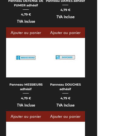
Panneau DÉFENSE DE
Panneau DAMES adhésif
FUMER adhésif
Prix
4,79 €
Prix
4,79 €
TVA Incluse
TVA Incluse
Ajouter au panier
Ajouter au panier
Panneau MESSIEURS
Panneau DOUCHES
adhésif
adhésif
Prix
Prix
4,79 €
4,79 €
TVA Incluse
TVA Incluse
Ajouter au panier
Ajouter au panier