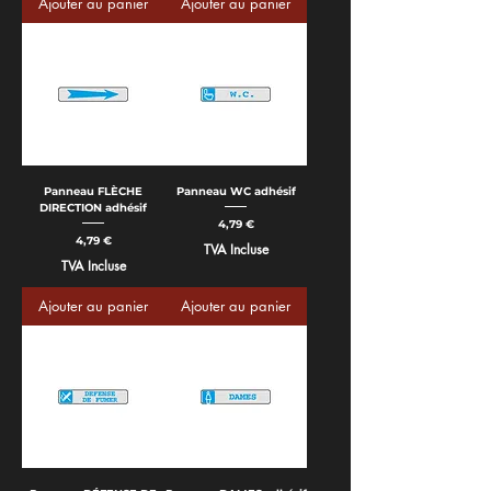
Ajouter au panier
Ajouter au panier
Panneau FLÈCHE
Panneau WC adhésif
DIRECTION adhésif
Prix
4,79 €
Prix
4,79 €
TVA Incluse
TVA Incluse
Ajouter au panier
Ajouter au panier