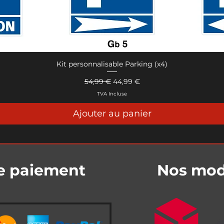
Kit personnalisable Parking (x4)
Aperçu rapide
Prix original
Prix promotionnel
54,99 €
44,99 €
TVA Incluse
Ajouter au panier
e paiement
Nos mode