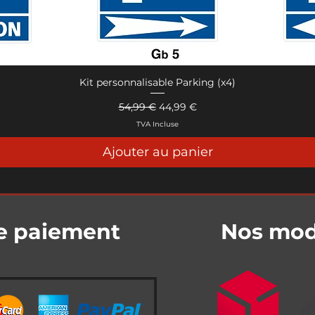
Kit personnalisable Parking (x4)
Aperçu rapide
Prix original
Prix promotionnel
54,99 €
44,99 €
TVA Incluse
Ajouter au panier
e paiement
Nos mode