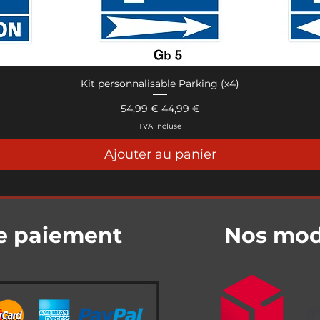
Kit personnalisable Parking (x4)
Aperçu rapide
Prix original
Prix promotionnel
54,99 €
44,99 €
TVA Incluse
Ajouter au panier
e paiement
Nos mode