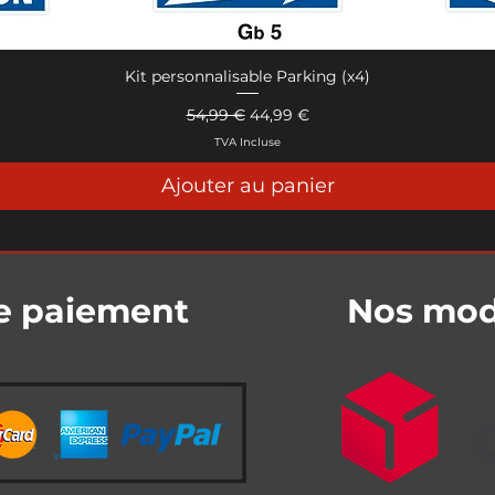
Kit personnalisable Parking (x4)
Aperçu rapide
Prix original
Prix promotionnel
54,99 €
44,99 €
TVA Incluse
Ajouter au panier
e paiement
Nos mode