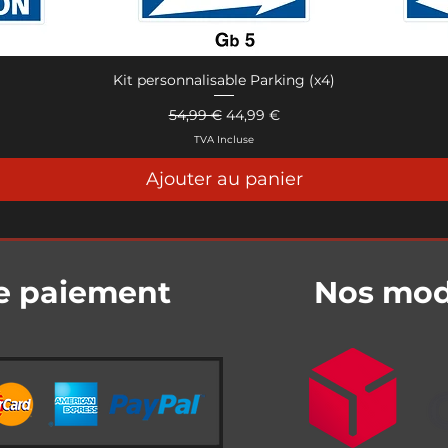
Kit personnalisable Parking (x4)
Aperçu rapide
Prix original
Prix promotionnel
54,99 €
44,99 €
TVA Incluse
Ajouter au panier
e paiement
Nos mode